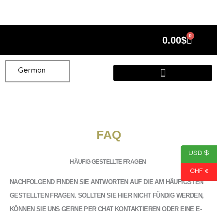
Zum
Inhalt
springen
0
Cart
0.00
$
German
FAQ
USD $
HÄUFIG GESTELLTE FRAGEN
CHF €
NACHFOLGEND FINDEN SIE ANTWORTEN AUF DIE AM HÄUFIGSTEN
GESTELLTEN FRAGEN. SOLLTEN SIE HIER NICHT FÜNDIG WERDEN,
KÖNNEN SIE UNS GERNE PER CHAT KONTAKTIEREN ODER EINE E-