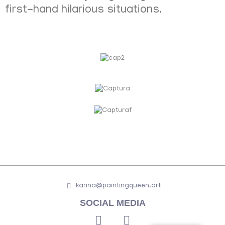
first-hand hilarious situations.
karina@paintingqueen.art
SOCIAL MEDIA
F
I