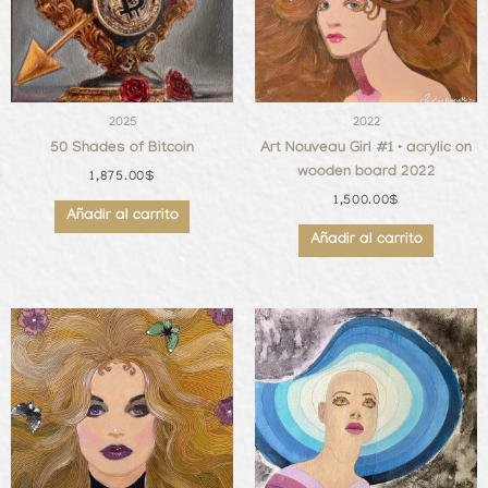
2025
2022
50 Shades of Bitcoin
Art Nouveau Girl #1 • acrylic on
wooden board 2022
1,875.00
$
1,500.00
$
Añadir al carrito
Añadir al carrito