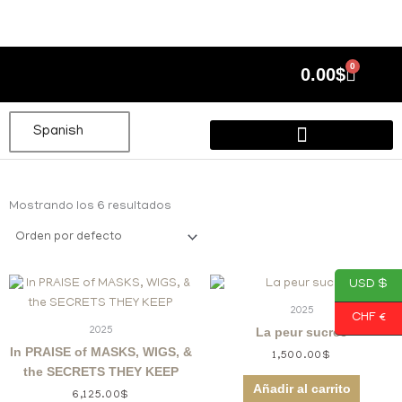
Ir
al
contenido
0
Cart
0.00
$
Spanish
Presencia en los medios
Mostrando los 6 resultados
USD $
2025
CHF €
2025
La peur sucrée
In PRAISE of MASKS, WIGS, &
1,500.00
$
the SECRETS THEY KEEP
Añadir al carrito
6,125.00
$